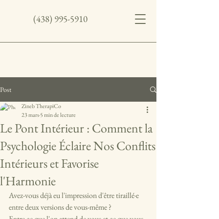
(438) 995-5910
Post
Zineb TherapiCo
23 mars
5 min de lecture
Le Pont Intérieur : Comment la
Psychologie Éclaire Nos Conflits
Intérieurs et Favorise
l'Harmonie
Avez-vous déjà eu l'impression d'être tiraillé·e 
entre deux versions de vous-même ?
Entre ce que l'on attend de vous et ce que vous 