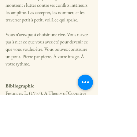
montrent : lutter contre ses conflits intérieurs 
les amplifie. Les accepter, les nommer, et les 
traverser petit à petit, voilà ce qui apaise.
Vous n'avez pas à choisir une rive. Vous n'avez 
pas à nier ce que vous avez été pour devenir ce 
que vous voulez être. Vous pouvez construire 
un pont. Pierre par pierre. À votre image. À 
votre rythme.
Bibliographie
Festinger, L. (1957). A Theory of Cognitive 
Dissonance. Stanford University Press.
Hayes, S. C., Strosahl, K. D., & Wilson, K. G. 
(1999). Acceptance and Commitment 
Therapy: An Experiential Approach to 
Behavior Change. Guilford Press.