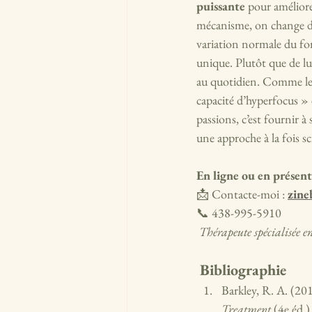
puissante
 pour amélior
mécanisme, on change de 
variation normale du fo
unique. Plutôt que de 
au quotidien. Comme le no
capacité d’hyperfocus » 
passions, c’est fournir 
une approche à la fois s
En ligne ou en présent
📩 Contacte-moi : 
zine
📞 438-995-5910
Thérapeute spécialisée e
 Bibliographie
Barkley, R. A. (201
Treatment
 (4e éd.