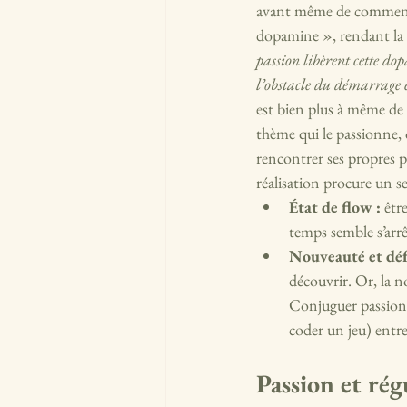
avant même de commencer 
dopamine », rendant la t
passion libèrent cette d
l’obstacle du démarrage 
est bien plus à même de 
thème qui le passionne,
rencontrer ses propres p
réalisation procure un s
État de flow :
 êtr
temps semble s’arrê
Nouveauté et défi
découvrir. Or, la 
Conjuguer passion 
coder un jeu) entre
Passion et rég