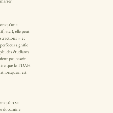
émarrer.
Lorsqu’une 
, etc.), elle peut 
istractions » et 
erfocus signifie 
ple, des étudiants 
aient pas besoin 
tre que le TDAH 
nt lorsqu’on est 
orsqu’on se 
 de dopamine 