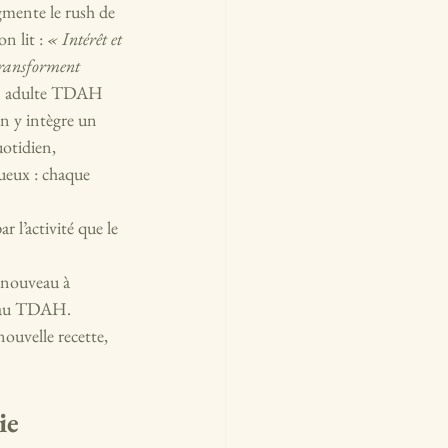
gmente le rush de 
n lit : 
« Intérêt et 
transforment 
un adulte TDAH 
n y intègre un 
otidien, 
ueux : chaque 
r l’activité que le 
 nouveau à 
veau TDAH. 
uvelle recette, 
ie