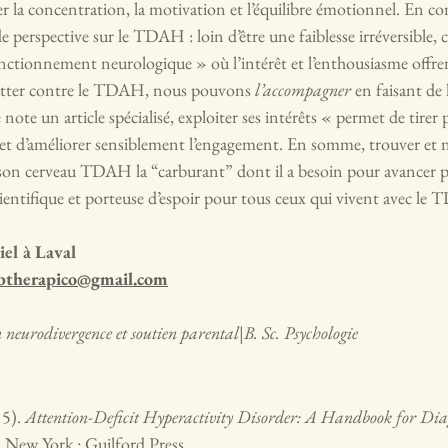
er la concentration, la motivation et l’équilibre émotionnel. En c
perspective sur le TDAH : loin d’être une faiblesse irréversible, c
nctionnement neurologique » où l’intérêt et l’enthousiasme offren
lutter contre le TDAH, nous pouvons 
l’accompagner
 en faisant de 
te un article spécialisé, exploiter ses intérêts « permet de tirer p
et d’améliorer sensiblement l’engagement. En somme, trouver et n
à son cerveau TDAH la “carburant” dont il a besoin pour avancer 
cientifique et porteuse d’espoir pour tous ceux qui vivent avec le
iel à Laval
btherapico@gmail.com
n neurodivergence et soutien parental|B. Sc. Psychologie
5). 
Attention-Deficit Hyperactivity Disorder: A Handbook for Dia
). New York : Guilford Press.