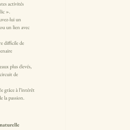
tes activités 
lic ».
ouvez-lui un 
 ou un lien avec 
 difficile de 
tenaire 
eaux plus élevés, 
ircuit de 
 grâce à l’intérêt 
e la passion.
 naturelle 