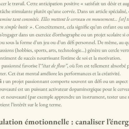
le travail. Cette anticipation positive « satisfait un désir et au
âche stimulante plutôt qu’une corvée. Dans un article spécialisé, o
opamine tant convoitée. Elles mettent le cerveau en mouvement… [et] 
en simple butée »
. Concrètement, cela signifie qu’un enfant ou 
s’engager dans un exercice d’orthographe ou un projet scolaire si o
 ou sous la forme d’un jeu ou d’un défi personnel. De même, au qu
assions (hobbies, sports, arts, technologie…) génère un cercle vert
entiment de succès nourrissant l’estime de soi et la motivation.
e passionné favorise l’
“état de flow”
, où l’on est tellement absorbé pa
ter. Cet état mental améliore les performances et la créativité.
 :
 un projet passionnant comporte souvent un défi ou un aspect
nouveauté est un puissant activateur dopaminergique pour le cer
et nouveauté (par exemple apprendre un instrument, tester une no
tient l’intérêt sur le long terme.
ulation émotionnelle : canaliser l’énerg