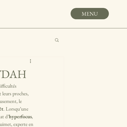
MENU
e TDAH
fficultés 
 leurs proches, 
eusement, le 
êt
. Lorsqu’une 
at d’
hyperfocus
, 
uimet, experte en 