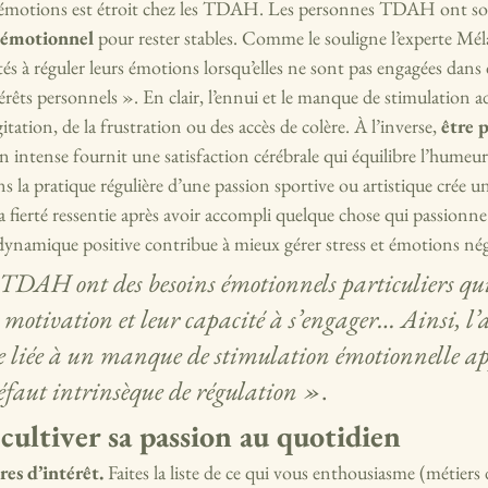
et émotions est étroit chez les TDAH. Les personnes TDAH ont s
 émotionnel
 pour rester stables. Comme le souligne l’experte Mél
és à réguler leurs émotions lorsqu’elles ne sont pas engagées dans d
érêts personnels ». En clair, l’ennui et le manque de stimulation 
gitation, de la frustration ou des accès de colère. À l’inverse, 
être 
on intense fournit une satisfaction cérébrale qui équilibre l’humeur
ns la pratique régulière d’une passion sportive ou artistique crée 
a fierté ressentie après avoir accompli quelque chose qui passionne
dynamique positive contribue à mieux gérer stress et émotions nég
 TDAH ont des besoins émotionnels particuliers qui
 motivation et leur capacité à s’engager… Ainsi, l’
re liée à un manque de stimulation émotionnelle ap
éfaut intrinsèque de régulation »
.
cultiver sa passion au quotidien
res d’intérêt.
 Faites la liste de ce qui vous enthousiasme (métiers d