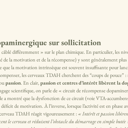
paminergique sur sollicitation
âblé différemment » sur le plan chimique. En particulier, les ni
é de la motivation et de la récompense) y sont généralement plus 
fie que la motivation intrinsèque est souvent insuffisante pour lan
compenser, les cerveaux TDAH cherchent des “coups de pouce” : 
ou 
passion
. En clair, 
passion et centres d’intérêt libèrent la d
angage scientifique, on parle de « circuit de récompense dopaminer
le a montré que la dysfonction de ce circuit (voie VTA-accumbens)
éficit de motivation. À l’inverse, lorsque l’activité est en phase a
e cerveau TDAH réagit vigoureusement : 
« Intérêt et passion libère
cent le cerveau et réduisent l’obstacle du démarrage en simple butée