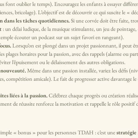
us font oublier le temps). Encouragez les enfants à essayer différen
ences, bricolage). L’objectif est de découvrir ce qui suscite le « déc
on dans les tâches quotidiennes.
 Si une corvée doit être faite, tr
t
 : un délai ludique, de la musique stimulante, un jeu de pointage,
xemple écouter un podcast sur un sujet favori en rangeant).
ocus.
 Lorsqu’on est plongé dans un projet passionnant, il peut être
 des plages horaires pour la passion, avec des rappels (alarme ou par
viter l’épuisement ou le délaissement des autres obligations.
 nouveauté.
 Même dans une passion installée, variez les défis (niv
s, compétition amicale). Le fait de progresser active davantage le c
ites liées à la passion.
 Célébrez chaque progrès ou création réalisée
ment de réussite renforce la motivation et rappelle le rôle positif d
 simple « bonus » pour les personnes TDAH : c’est une 
stratégie