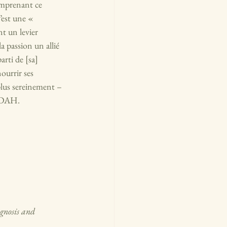
omprenant ce 
’est une « 
t un levier 
la passion un allié 
arti de [sa] 
ourrir ses 
plus sereinement – 
 TDAH.
gnosis and 