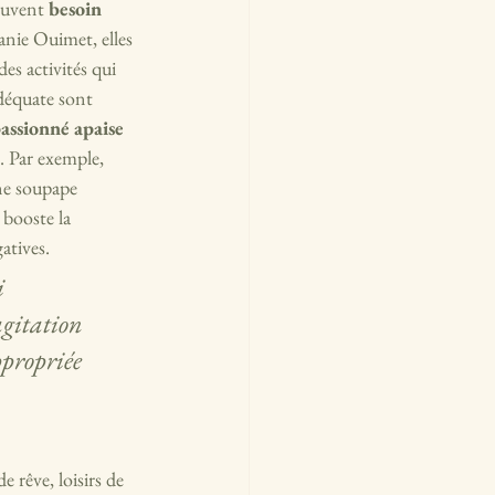
ouvent 
besoin 
anie Ouimet, elles 
es activités qui 
adéquate sont 
passionné apaise 
. Par exemple, 
une soupape 
 booste la 
atives.
 
agitation 
propriée 
e rêve, loisirs de 