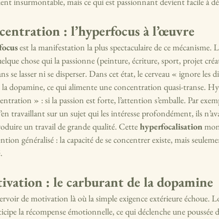
ent insurmontable, mais ce qui est passionnant devient facile à d
centration : l’hyperfocus à l’œuvre
focus
 est la manifestation la plus spectaculaire de ce mécanisme. 
e chose qui la passionne (peinture, écriture, sport, projet créatif
ns se lasser ni se disperser. Dans cet état, le cerveau « ignore les d
 la dopamine, ce qui alimente une concentration quasi-transe. Hyp
ntration » : si la passion est forte, l’attention s’emballe. Par exem
travaillant sur un sujet qui les intéresse profondément, ils n’av
oduire un travail de grande qualité. Cette 
hyperfocalisation
 mon
tention généralisé : la capacité de se concentrer existe, mais seuleme
.
ivation : le carburant de la dopamine
servoir de motivation là où la simple exigence extérieure échoue. L
nticipe la récompense émotionnelle, ce qui déclenche une poussée