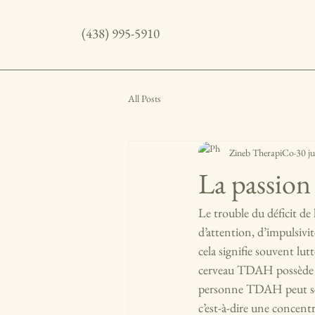
(438) 995-5910
All Posts
Zineb TherapiCo
30 j
La passion
Le trouble du déficit de
d’attention, d’impulsivi
cela signifie souvent lut
cerveau TDAH possède u
personne TDAH peut se c
c’est-à-dire une concent