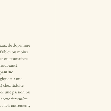
veaux de dopamine 
faibles ou moins 
cer ou poursuivre 
nouveauté, 
opamine 
gique » : une 
 chez l’adulte 
vec une passion ou 
nt cette dopamine 
 »
. Dit autrement, 